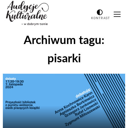
KONTRAST
Archiwum tagu:
pisarki
Odtwarzacz
plików
dźwiękowych