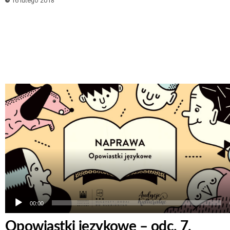
16 lutego 2018
Odtwarzacz
plików
dźwiękowych
00:00
Opowiastki językowe – odc. 7.