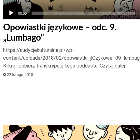
00:00
Opowiastki językowe – odc. 9.
„Lumbago”
https://audycjekulturalne.pl/wp-
content/uploads/2018/02/opowiastki_j¦Özykowe_09_lumba
Kliknij i pobierz transkrypcję tego podcastu.
Czytaj dalej
22 lutego 2018
Odtwarzacz
plików