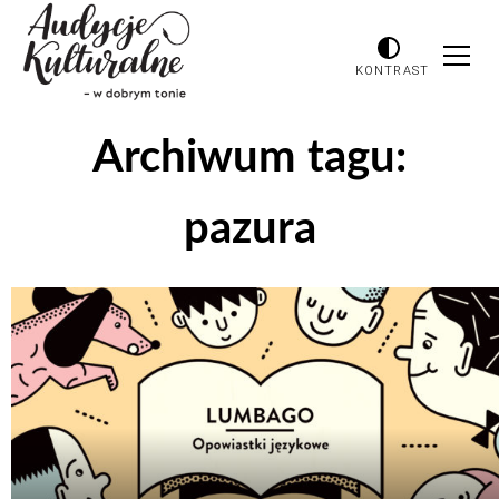
KONTRAST
Archiwum tagu:
pazura
Odtwarzacz
plików
dźwiękowych