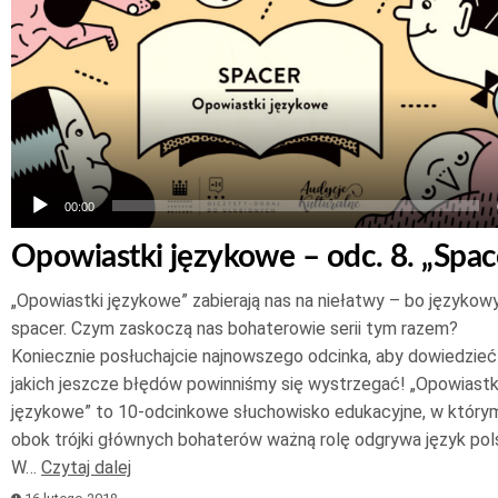
dźwiękowych
00:00
Opowiastki językowe – odc. 8. „Spac
„Opowiastki językowe” zabierają nas na niełatwy – bo językow
spacer. Czym zaskoczą nas bohaterowie serii tym razem?
Koniecznie posłuchajcie najnowszego odcinka, aby dowiedzieć 
jakich jeszcze błędów powinniśmy się wystrzegać! „Opowiastk
językowe” to 10-odcinkowe słuchowisko edukacyjne, w który
obok trójki głównych bohaterów ważną rolę odgrywa język pols
W…
Czytaj dalej