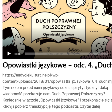
plików
dźwiękowych
00:00
Opowiastki językowe – odc. 4. „Duc
https://audycjekulturalne.pl/wp-
content/uploads/2018/01/opowiastki_j¦Özykowe_04_duch.m
Tym razem przed nami językowy seans spirytystyczny! Jaką
wiadomość przekazuje nam Duch Poprawnej Polszczyzny?
Koniecznie włączcie „Opowiastki językowe” i przekonajcie się 
Kliknij i pobierz transkrypcję tego podcastu.
Czytaj dalej