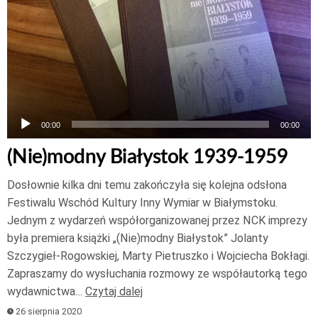
00:00
00:00
(Nie)modny Białystok 1939-1959
Dosłownie kilka dni temu zakończyła się kolejna odsłona
Festiwalu Wschód Kultury Inny Wymiar w Białymstoku.
Jednym z wydarzeń współorganizowanej przez NCK imprezy
była premiera książki „(Nie)modny Białystok” Jolanty
Szczygieł-Rogowskiej, Marty Pietruszko i Wojciecha Bokłagi.
Zapraszamy do wysłuchania rozmowy ze współautorką tego
wydawnictwa…
Czytaj dalej
26 sierpnia 2020