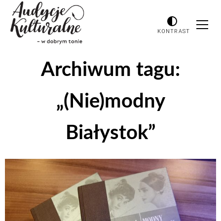
KONTRAST
Archiwum tagu:
„(Nie)modny
Białystok”
Odtwarzacz
plików
dźwiękowych