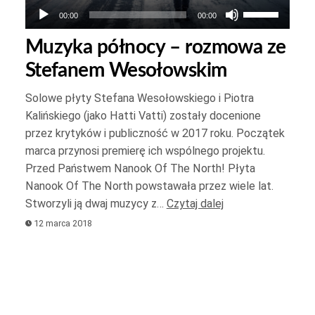
Używaj
00:00
00:00
strzałek
Muzyka północy – rozmowa ze
do
Stefanem Wesołowskim
góry
oraz
Solowe płyty Stefana Wesołowskiego i Piotra
do
Kalińskiego (jako Hatti Vatti) zostały docenione
dołu
przez krytyków i publiczność w 2017 roku. Początek
aby
marca przynosi premierę ich wspólnego projektu.
zwiększyć
Przed Państwem Nanook Of The North! Płyta
Nanook Of The North powstawała przez wiele lat.
lub
Stworzyli ją dwaj muzycy z…
Czytaj dalej
zmniejszyć
12 marca 2018
głośność.