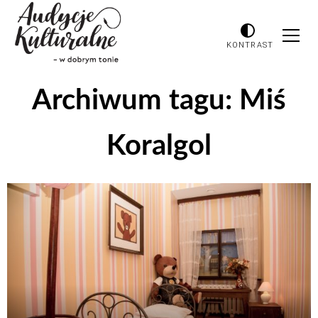
KONTRAST
Archiwum tagu:
Miś
Koralgol
Odtwarzacz
plików
dźwiękowych