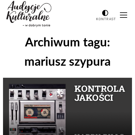
KONTRAST
Archiwum tagu:
mariusz szypura
Odtwarzacz
plików
dźwiękowych