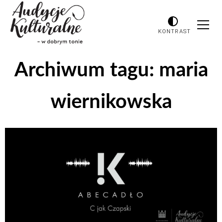
KONTRAST
Archiwum tagu:
maria
wiernikowska
Odtwarzacz
plików
dźwiękowych