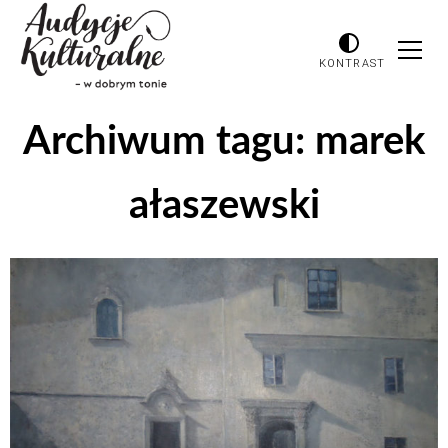
KONTRAST
Archiwum tagu:
marek
ałaszewski
Odtwarzacz
plików
dźwiękowych