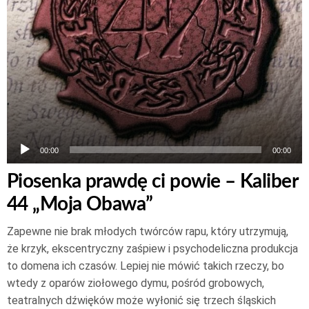
00:00
00:00
Piosenka prawdę ci powie – Kaliber
44 „Moja Obawa”
Zapewne nie brak młodych twórców rapu, który utrzymują,
że krzyk, ekscentryczny zaśpiew i psychodeliczna produkcja
to domena ich czasów. Lepiej nie mówić takich rzeczy, bo
wtedy z oparów ziołowego dymu, pośród grobowych,
teatralnych dźwięków może wyłonić się trzech śląskich