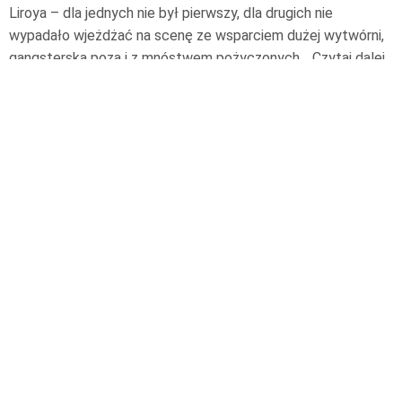
Liroya – dla jednych nie był pierwszy, dla drugich nie
wypadało wjeżdżać na scenę ze wsparciem dużej wytwórni,
gangsterską pozą i z mnóstwem pożyczonych…
Czytaj dalej
9 maja 2021
© 2026 Narodowe Centrum Kultury
Deklaracja dostępności