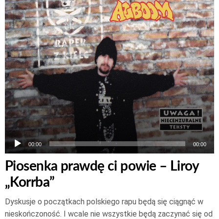
00:00
00:00
Piosenka prawdę ci powie – Liroy
„Korrba”
Dyskusje o początkach polskiego rapu będą się ciągnąć w
nieskończoność. I wcale nie wszystkie będą zaczynać się od