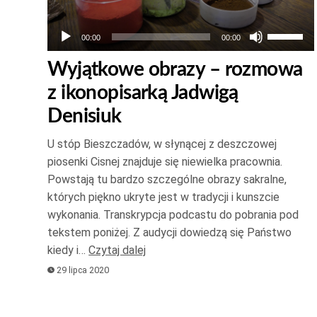
Używaj
00:00
00:00
strzałek
Wyjątkowe obrazy – rozmowa
do
z ikonopisarką Jadwigą
góry
oraz
Denisiuk
do
U stóp Bieszczadów, w słynącej z deszczowej
dołu
piosenki Cisnej znajduje się niewielka pracownia.
aby
Powstają tu bardzo szczególne obrazy sakralne,
zwiększ
których piękno ukryte jest w tradycji i kunszcie
lub
wykonania. Transkrypcja podcastu do pobrania pod
zmniejsz
tekstem poniżej. Z audycji dowiedzą się Państwo
głośność
kiedy i…
Czytaj dalej
29 lipca 2020