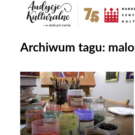
Archiwum tagu:
malo
Odtwarzacz
plików
dźwiękowych