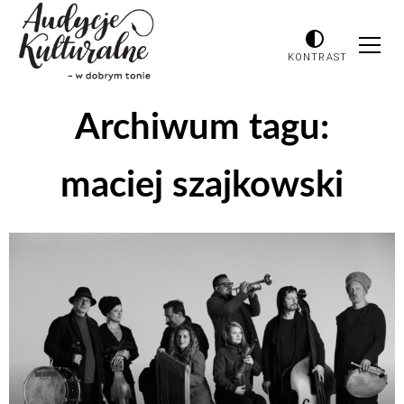
KONTRAST
Archiwum tagu:
maciej szajkowski
Odtwarzacz
plików
dźwiękowych