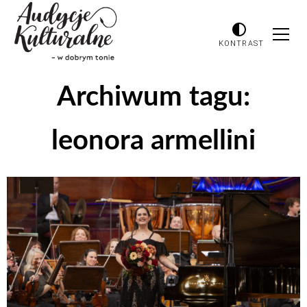
KONTRAST
Archiwum tagu:
leonora armellini
Odtwarzacz
plików
dźwiękowych