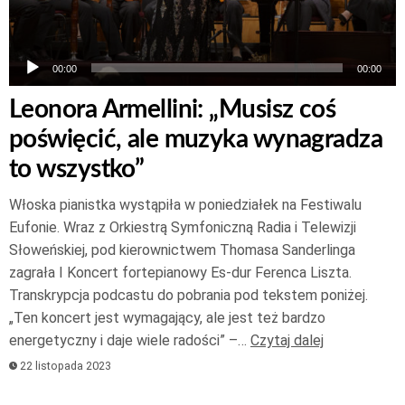
00:00
00:00
Leonora Armellini: „Musisz coś
poświęcić, ale muzyka wynagradza
to wszystko”
Włoska pianistka wystąpiła w poniedziałek na Festiwalu
Eufonie. Wraz z Orkiestrą Symfoniczną Radia i Telewizji
Słoweńskiej, pod kierownictwem Thomasa Sanderlinga
zagrała I Koncert fortepianowy Es-dur Ferenca Liszta.
Transkrypcja podcastu do pobrania pod tekstem poniżej.
„Ten koncert jest wymagający, ale jest też bardzo
energetyczny i daje wiele radości” –…
Czytaj dalej
22 listopada 2023