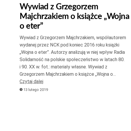
Wywiad z Grzegorzem
do
Majchrzakiem o książce „Wojna
góry
oraz
o eter”
do
Wywiad z Grzegorzem Majchrzakiem, współautorem
dołu
wydanej przez NCK pod koniec 2016 roku książki
aby
„Wojna o eter”. Autorzy analizują w niej wpływ Radia
zwiększ
Solidarność na polskie społeczeństwo w latach 80.
lub
i 90. XX w. fot.: materiały własne. Wywiad z
zmniejsz
Grzegorzem Majchrzakiem o książce „Wojna o…
głośność
Czytaj dalej
13 lutego 2019