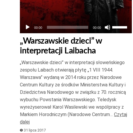
Używaj
00:00
00:00
strzałek
„Warszawskie dzieci” w
do
interpretacji Laibacha
góry
oraz
„Warszawskie dzieci” w interpretacji słoweńskiego
do
zespołu Laibach otwierają płytę „1 VIII 1944.
dołu
Warszawa” wydaną w 2014 roku przez Narodowe
aby
Centrum Kultury ze środków Ministerstwa Kultury i
zwiększ
Dziedzictwa Narodowego w związku z 70. rocznicą
wybuchu Powstania Warszawskiego. Teledysk
lub
wyreżyserował Karol Wasilewski we współpracy z
zmniejsz
Markiem Horodniczym (Narodowe Centrum…
Czytaj
głośność
dalej
31 lipca 2017