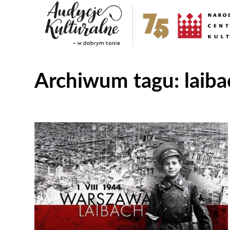
Archiwum tagu:
laib
Odtwarzacz
plików
dźwiękowych