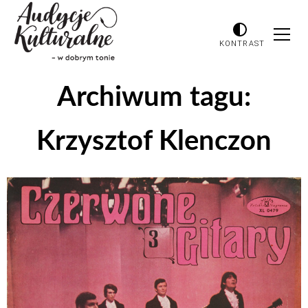
KONTRAST
Archiwum tagu:
Krzysztof Klenczon
Odtwarzacz
plików
dźwiękowych