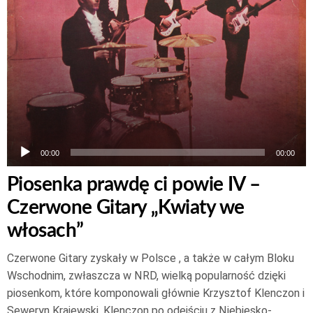
00:00
00:00
Piosenka prawdę ci powie IV –
Czerwone Gitary „Kwiaty we
włosach”
Czerwone Gitary zyskały w Polsce , a także w całym Bloku
Wschodnim, zwłaszcza w NRD, wielką popularność dzięki
piosenkom, które komponowali głównie Krzysztof Klenczon i
Seweryn Krajewski. Klenczon po odejściu z Niebiesko-