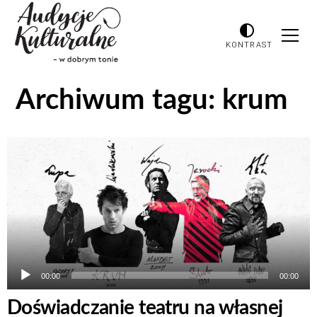
KONTRAST
Archiwum tagu:
krum
Odtwarzacz
plików
dźwiękowych
00:00
00:00
Doświadczanie teatru na własnej