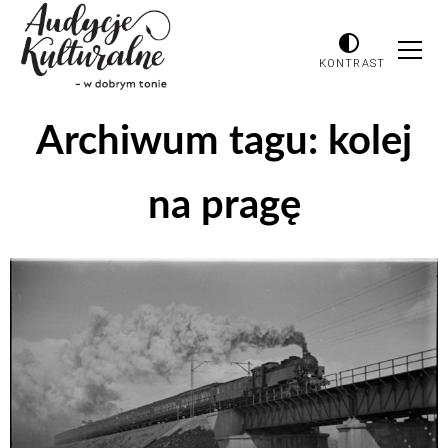
KONTRAST
Archiwum tagu:
kolej
na pragę
Odtwarzacz
plików
dźwiękowych