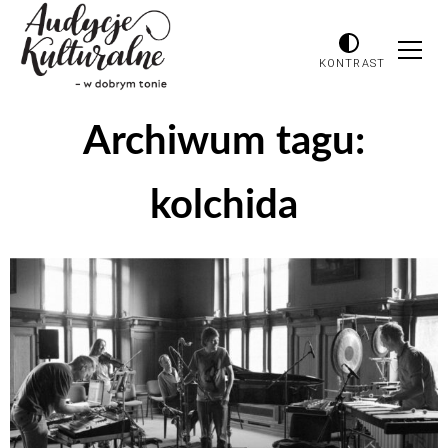
KONTRAST
Archiwum tagu:
kolchida
Odtwarzacz
plików
dźwiękowych