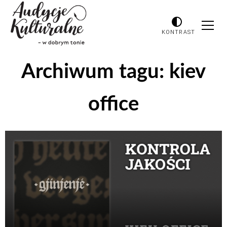
KONTRAST
Archiwum tagu:
kiev
office
Odtwarzacz
plików
dźwiękowych