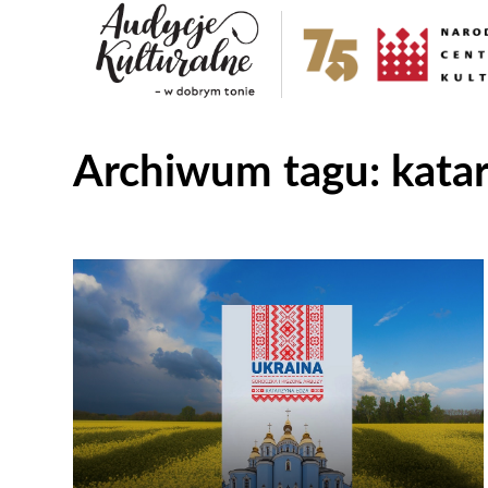
Archiwum tagu:
kata
Odtwarzacz
plików
dźwiękowych