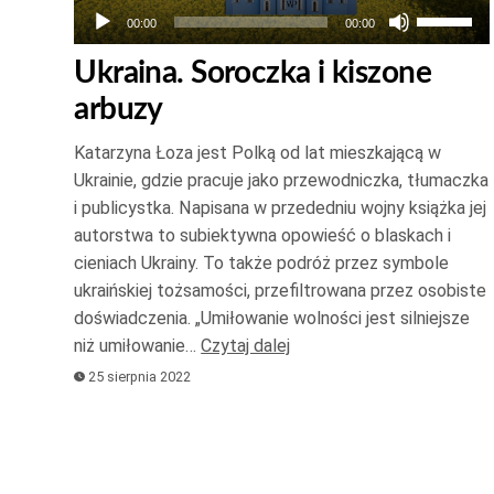
Używaj
00:00
00:00
strzałek
Ukraina. Soroczka i kiszone
do
arbuzy
góry
oraz
Katarzyna Łoza jest Polką od lat mieszkającą w
do
Ukrainie, gdzie pracuje jako przewodniczka, tłumaczka
dołu
i publicystka. Napisana w przededniu wojny książka jej
aby
autorstwa to subiektywna opowieść o blaskach i
zwiększ
cieniach Ukrainy. To także podróż przez symbole
ukraińskiej tożsamości, przefiltrowana przez osobiste
lub
doświadczenia. „Umiłowanie wolności jest silniejsze
zmniejsz
niż umiłowanie…
Czytaj dalej
głośność
25 sierpnia 2022