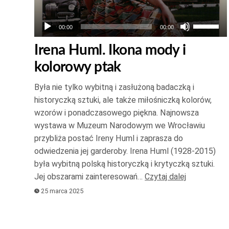
Używaj
00:00
00:00
strzałek
Irena Huml. Ikona mody i
do
kolorowy ptak
góry
oraz
Była nie tylko wybitną i zasłużoną badaczką i
do
historyczką sztuki, ale także miłośniczką kolorów,
dołu
wzorów i ponadczasowego piękna. Najnowsza
aby
wystawa w Muzeum Narodowym we Wrocławiu
zwiększ
przybliża postać Ireny Huml i zaprasza do
odwiedzenia jej garderoby. Irena Huml (1928-2015)
lub
była wybitną polską historyczką i krytyczką sztuki.
zmniejsz
Jej obszarami zainteresowań…
Czytaj dalej
głośność
25 marca 2025