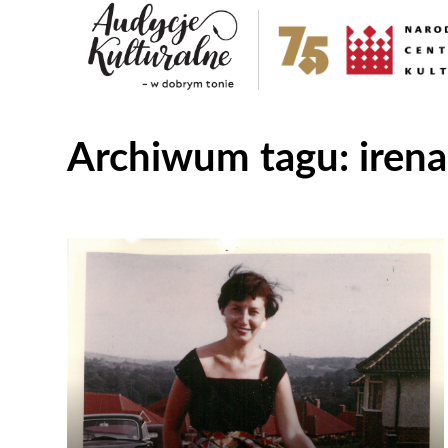
Archiwum tagu:
iren
Odtwarzacz
plików
dźwiękowych