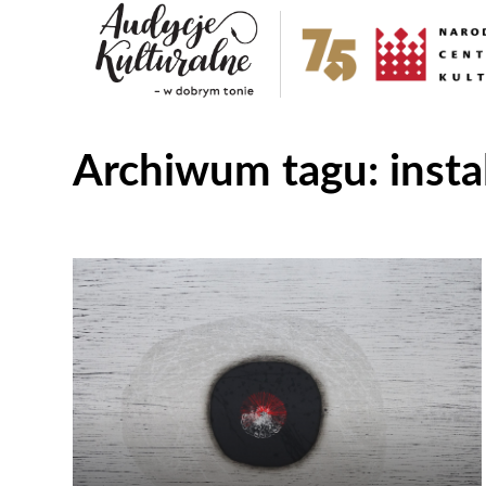
Archiwum tagu:
insta
Odtwarzacz
plików
dźwiękowych