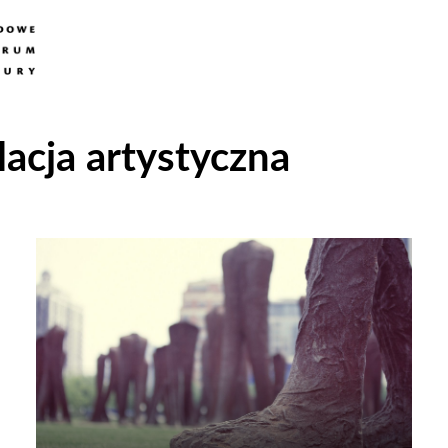
lacja artystyczna
Odtwarzacz
plików
dźwiękowych