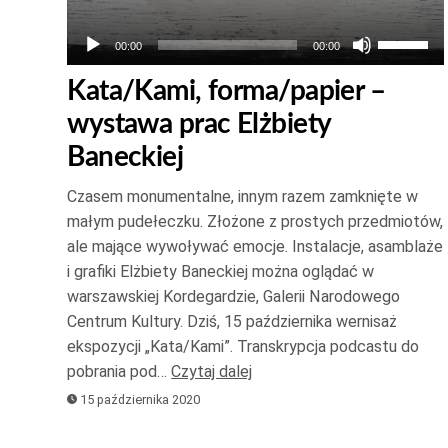
Używaj
00:00
00:00
strzałek
Kata/Kami, forma/papier –
do
wystawa prac Elżbiety
góry
oraz
Baneckiej
do
Czasem monumentalne, innym razem zamknięte w
dołu
małym pudełeczku. Złożone z prostych przedmiotów,
aby
ale mające wywoływać emocje. Instalacje, asamblaże
zwiększ
i grafiki Elżbiety Baneckiej można oglądać w
lub
warszawskiej Kordegardzie, Galerii Narodowego
zmniejsz
Centrum Kultury. Dziś, 15 października wernisaż
głośność
ekspozycji „Kata/Kami”. Transkrypcja podcastu do
pobrania pod…
Czytaj dalej
15 października 2020