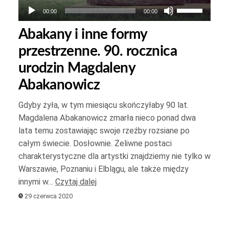
Używaj
00:00
00:00
strzałek
Abakany i inne formy
do
przestrzenne. 90. rocznica
góry
oraz
urodzin Magdaleny
do
Abakanowicz
dołu
Gdyby żyła, w tym miesiącu skończyłaby 90 lat.
aby
Magdalena Abakanowicz zmarła nieco ponad dwa
zwiększyć
lata temu zostawiając swoje rzeźby rozsiane po
yć
lub
całym świecie. Dosłownie. Żeliwne postaci
zmniejszyć
charakterystyczne dla artystki znajdziemy nie tylko w
yć
głośność.
Warszawie, Poznaniu i Elblągu, ale także między
.
innymi w…
Czytaj dalej
29 czerwca 2020