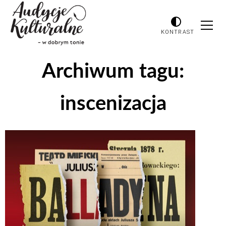
KONTRAST
Archiwum tagu:
inscenizacja
Odtwarzacz
plików
dźwiękowych