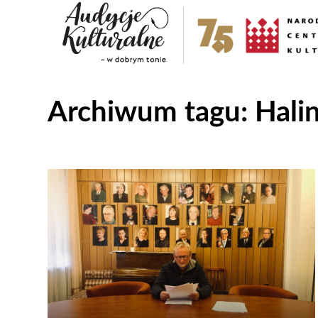
Archiwum tagu:
Hali
Odtwarzacz
plików
dźwiękowych