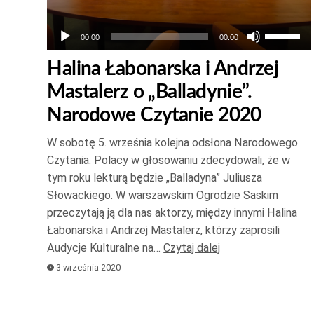
Używaj
00:00
00:00
strzałek
Halina Łabonarska i Andrzej
do
Mastalerz o „Balladynie”.
góry
oraz
Narodowe Czytanie 2020
do
W sobotę 5. września kolejna odsłona Narodowego
dołu
Czytania. Polacy w głosowaniu zdecydowali, że w
aby
tym roku lekturą będzie „Balladyna” Juliusza
zwiększ
Słowackiego. W warszawskim Ogrodzie Saskim
lub
przeczytają ją dla nas aktorzy, między innymi Halina
zmniejsz
Łabonarska i Andrzej Mastalerz, którzy zaprosili
głośność
Audycje Kulturalne na…
Czytaj dalej
3 września 2020