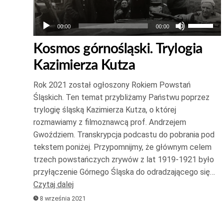
Używaj
00:00
00:00
strzałek
Kosmos górnośląski. Trylogia
do
Kazimierza Kutza
góry
oraz
Rok 2021 został ogłoszony Rokiem Powstań
do
Śląskich. Ten temat przybliżamy Państwu poprzez
dołu
trylogię śląską Kazimierza Kutza, o której
aby
rozmawiamy z filmoznawcą prof. Andrzejem
zwiększ
Gwoździem. Transkrypcja podcastu do pobrania pod
tekstem poniżej. Przypomnijmy, że głównym celem
lub
trzech powstańczych zrywów z lat 1919-1921 było
zmniejsz
przyłączenie Górnego Śląska do odradzającego się…
głośność
Czytaj dalej
8 września 2021