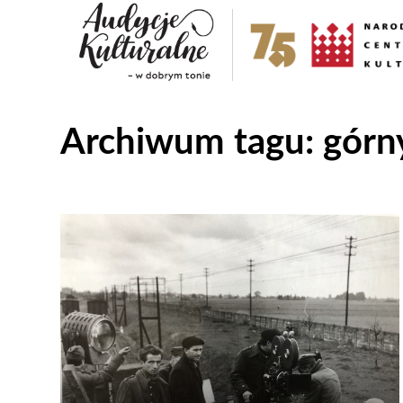
Archiwum tagu:
górn
Odtwarzacz
plików
dźwiękowych