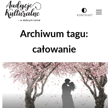
KONTRAST
Archiwum tagu:
całowanie
Odtwarzacz
plików
dźwiękowych