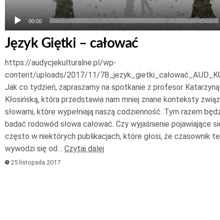
00:00
Język Giętki – całować
https://audycjekulturalne.pl/wp-
content/uploads/2017/11/78_jezyk_gietki_całować_AUD_K
Jak co tydzień, zapraszamy na spotkanie z profesor Katarzyną
Kłosińską, która przedstawia nam mniej znane konteksty zwią
słowami, które wypełniają naszą codzienność. Tym razem będ
badać rodowód słowa całować. Czy wyjaśnienie pojawiające s
często w niektórych publikacjach, które głosi, że czasownik t
wywodzi się od…
Czytaj dalej
25 listopada 2017