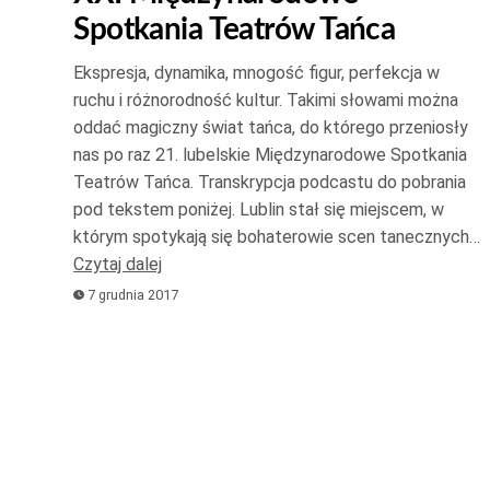
Spotkania Teatrów Tańca
góry
oraz
Ekspresja, dynamika, mnogość figur, perfekcja w
do
ruchu i różnorodność kultur. Takimi słowami można
dołu
oddać magiczny świat tańca, do którego przeniosły
aby
nas po raz 21. lubelskie Międzynarodowe Spotkania
zwiększ
Teatrów Tańca. Transkrypcja podcastu do pobrania
pod tekstem poniżej. Lublin stał się miejscem, w
lub
którym spotykają się bohaterowie scen tanecznych…
zmniejsz
Czytaj dalej
głośność
7 grudnia 2017