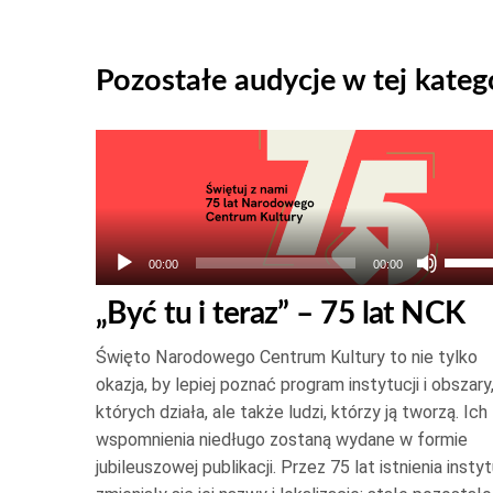
Pozostałe audycje w tej katego
Odtwarzacz
plików
dźwiękowych
Używ
00:00
00:00
strza
„Być tu i teraz” – 75 lat NCK
do
góry
Święto Narodowego Centrum Kultury to nie tylko
oraz
okazja, by lepiej poznać program instytucji i obszary
do
których działa, ale także ludzi, którzy ją tworzą. Ich
wspomnienia niedługo zostaną wydane w formie
dołu
jubileuszowej publikacji. Przez 75 lat istnienia instyt
aby