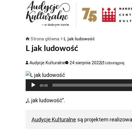
Strona główna
L jak ludowość
L jak ludowość
Audycje Kulturalne
24 sierpnia 2022
Udostępnij
Odtwarzacz
00:00
plików
dźwiękowych
„L jak ludowość”.
Audycje Kulturalne
są projektem realizow