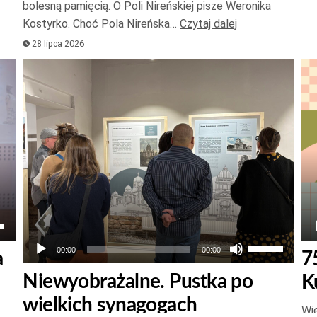
bolesną pamięcią. O Poli Nireńskiej pisze Weronika
lub
Kostyrko. Choć Pola Nireńska…
Czytaj dalej
zmniejszyć
28 lipca 2026
głośność.
Odtwarzacz
Od
plików
pl
dźwiękowych
dź
aj
łek
Używaj
00:00
00:00
a
7
strzałek
Niewyobrażalne. Pustka po
K
do
wielkich synagogach
góry
Wie