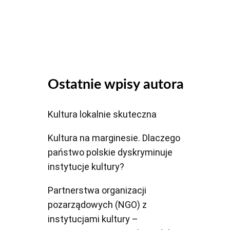
dołu
aby
zwiększyć
lub
zmniejszyć
głośność.
Ostatnie wpisy autora
Kultura lokalnie skuteczna
Kultura na marginesie. Dlaczego
państwo polskie dyskryminuje
instytucje kultury?
Partnerstwa organizacji
pozarządowych (NGO) z
instytucjami kultury –