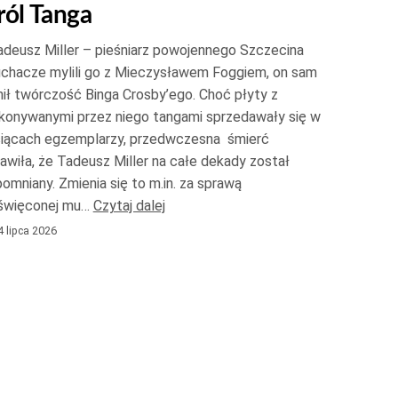
ról Tanga
do
góry
deusz Miller – pieśniarz powojennego Szczecina
oraz
uchacze mylili go z Mieczysławem Foggiem, on sam
do
ił twórczość Binga Crosby’ego. Choć płyty z
konywanymi przez niego tangami sprzedawały się w
dołu
siącach egzemplarzy, przedwczesna śmierć
aby
awiła, że Tadeusz Miller na całe dekady został
zwiększyć
omniany. Zmienia się to m.in. za sprawą
lub
święconej mu…
Czytaj dalej
zmniejszyć
 lipca 2026
głośność.