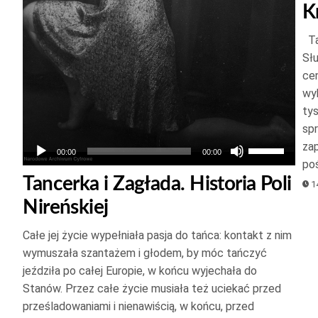
kszyć
K
Ta
jszyć
Sł
ość.
cen
wy
ty
spr
Używaj
zap
00:00
00:00
po
strzałek
Tancerka i Zagłada. Historia Poli
14
do
Nireńskiej
góry
oraz
Całe jej życie wypełniała pasja do tańca: kontakt z nim
do
wymuszała szantażem i głodem, by móc tańczyć
dołu
jeździła po całej Europie, w końcu wyjechała do
aby
Stanów. Przez całe życie musiała też uciekać przed
zwiększyć
prześladowaniami i nienawiścią, w końcu, przed