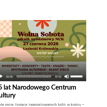
twarzacz
ików
więkowych
Używaj
00:00
00:00
strzałek
5 lat Narodowego Centrum
do
ultury
góry
oraz
le nazw, tysiące zaangażowanych ludzi, w końcu –